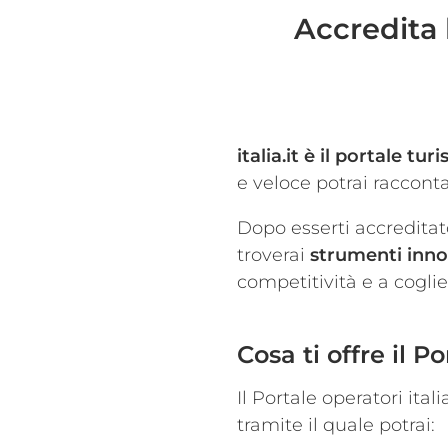
Accredita l
italia.it è il portale tu
e veloce potrai raccontar
Dopo esserti accreditato
troverai
strumenti innov
competitività e a cogli
Cosa ti offre il P
Il Portale operatori ital
tramite il quale potrai: