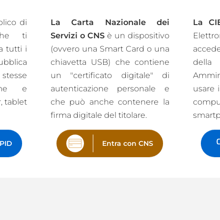
lico di
La Carta Nazionale dei
La CI
che ti
Servizi o CNS
è un dispositivo
Elettr
tutti i
(ovvero una Smart Card o una
acceder
ubblica
chiavetta USB) che contiene
del
 stesse
un "certificato digitale" di
Ammin
name e
autenticazione personale e
usare i
 tablet
che può anche contenere la
comp
firma digitale del titolare.
smart
SPID
Entra con CNS